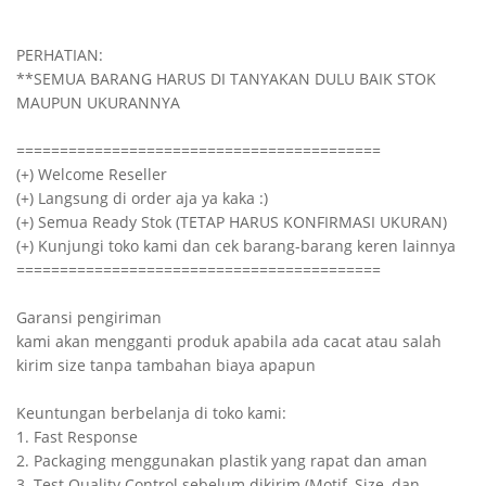
PERHATIAN:

**SEMUA BARANG HARUS DI TANYAKAN DULU BAIK STOK 
MAUPUN UKURANNYA

==========================================

(+) Welcome Reseller

(+) Langsung di order aja ya kaka :)

(+) Semua Ready Stok (TETAP HARUS KONFIRMASI UKURAN)

(+) Kunjungi toko kami dan cek barang-barang keren lainnya

==========================================

Garansi pengiriman

kami akan mengganti produk apabila ada cacat atau salah 
kirim size tanpa tambahan biaya apapun

Keuntungan berbelanja di toko kami:

1. Fast Response

2. Packaging menggunakan plastik yang rapat dan aman

3. Test Quality Control sebelum dikirim (Motif, Size, dan 