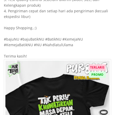
Kelengkapan produk)

4. Pengiriman cepat dan setiap hari ada pengiriman (kecuali 
ekspedisi libur)

Happy Shopping..:)

#bajuNU #bajuBatikNU #BatikNU #KemejaNU 
#KemejaBatikNU #NU #NahdlatulUlama

Terima kasih!
TERLARIS
PROMO