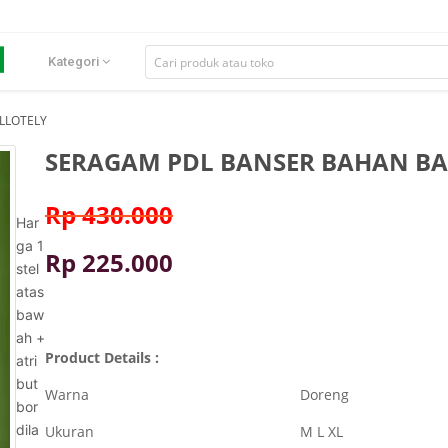
Kategori
LLOTELY
SERAGAM PDL BANSER BAHAN BA
Rp 430.000
Har
ga 1 
Rp 225.000
stel 
atas 
baw
ah + 
Product Details :
atri
but 
Warna
Doreng
bor
dila
Ukuran
M L XL