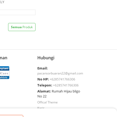
ELY
Semua
Produk
nan
Hubungi
Email:
pacansorbuaran22@gmail.com
No HP:
+6285741766306
Telepon:
+6285741766306
Alamat:
Rumah Hijau bligo
No 22
Offical Theme
Karir