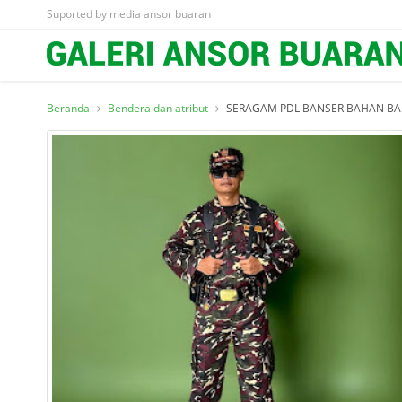
Suported by media ansor buaran
Beranda
Bendera dan atribut
SERAGAM PDL BANSER BAHAN BA